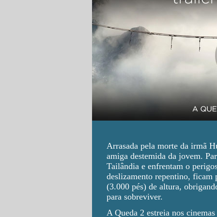
Arrasada pela morte da irmã H
amiga destemida da jovem. Para
Tailândia e enfrentam o perig
deslizamento repentino, ficam 
(3.000 pés) de altura, obrigan
para sobreviver.
A Queda 2 estreia nos cinemas