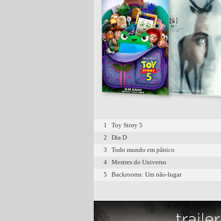
1
Toy Story 5
2
Dia D
3
Todo mundo em pânico
4
Mestres do Universo
5
Backrooms: Um não-lugar