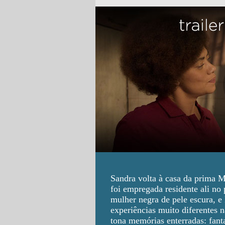
Sandra volta à casa da prima 
foi empregada residente ali no
mulher negra de pele escura, e 
experiências muito diferentes n
tona memórias enterradas: fant