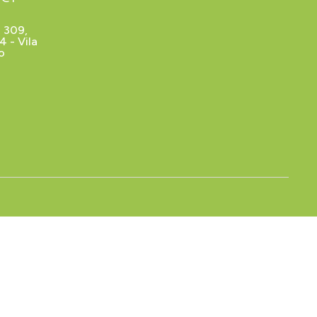
 309,
 - Vila
o