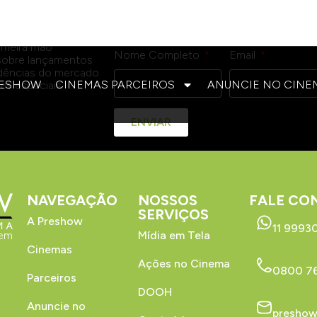
exibição nacional e internacional.
imeira mão
Nome Completo
Email
sobre lançamentos
ndências do mercado
RESHOW
CINEMAS PARCEIROS
ANUNCIE NO CINE
es especiais.
ENVIAR
NAVEGAÇÃO
NOSSOS
FALE CO
SERVIÇOS
A Preshow
11 9993
 em
Mídia em Tela
Cinemas
Ações no Cinema
0800 76
Parceiros
DOOH
Anuncie no
preshow