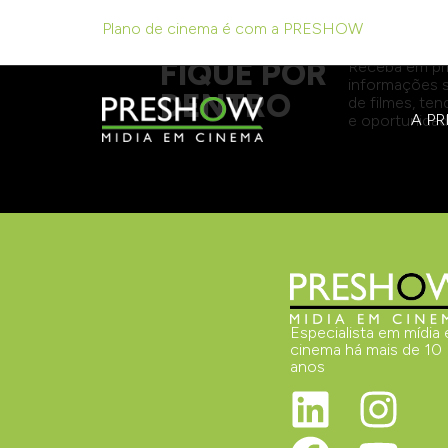
Procura trazer sempre os melhores filmes em 
Plano de cinema é com a PRESHOW
FIQUE POR
Receba em pr
informações 
DENTRO
de filmes, te
A P
e oportunidad
Especialista em mídia
cinema há mais de 10
anos