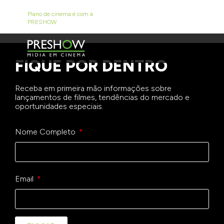
Presente em 12 cidades do Sudeste, os cinemas do
Plano de cinema é com a
grupo AFAF são ótimas opções de lazer para públicos
PRESHOW
de todas as faixa-etárias.
FIQUE POR DENTRO
Receba em primeira mão informações sobre
lançamentos de filmes, tendências do mercado e
oportunidades especiais.
Nome Completo
Email