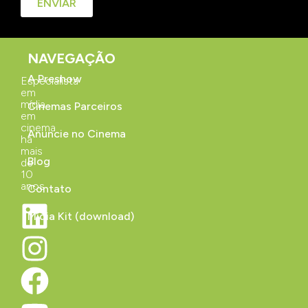
ENVIAR
NAVEGAÇÃO
A Preshow
Especialista
em
mídia
Cinemas Parceiros
em
cinema
Anuncie no Cinema
há
mais
Blog
de
10
anos
Contato
Mídia Kit (download)